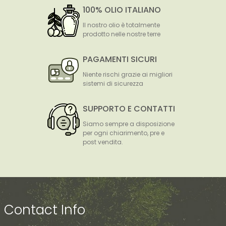
100% OLIO ITALIANO
Il nostro olio è totalmente
prodotto nelle nostre terre
PAGAMENTI SICURI
Niente rischi grazie ai migliori
sistemi di sicurezza
SUPPORTO E CONTATTI
Siamo sempre a disposizione
per ogni chiarimento, pre e
post vendita.
Contact Info