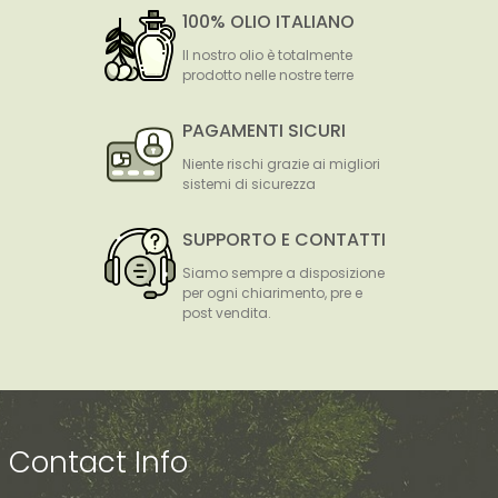
100% OLIO ITALIANO
Il nostro olio è totalmente
prodotto nelle nostre terre
PAGAMENTI SICURI
Niente rischi grazie ai migliori
sistemi di sicurezza
SUPPORTO E CONTATTI
Siamo sempre a disposizione
per ogni chiarimento, pre e
post vendita.
Contact Info